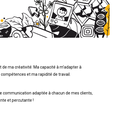
it de ma créativité. Ma capacité à m’adapter à
 compétences et ma rapidité de travail.
ure communication adaptée à chacun de mes clients,
mostbet kz
1 win online
mostbet casino
ante et percutante !